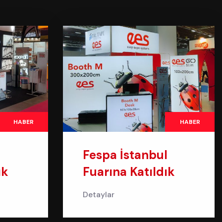
HABER
HABER
Fespa İstanbul
ık
Fuarına Katıldık
Detaylar