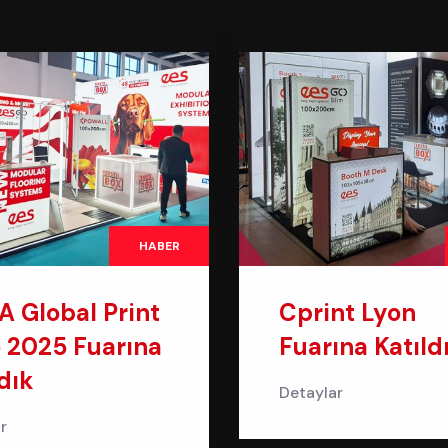
HABER
A Global Print
Cprint Lyon
 2025 Fuarına
Fuarına Katıld
dık
Detaylar
r