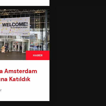
HABER
pa Amsterdam
ına Katıldık
r