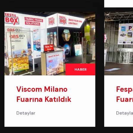
HABER
Viscom Milano
Fes
Fuarına Katıldık
Fuar
Detaylar
Detayla