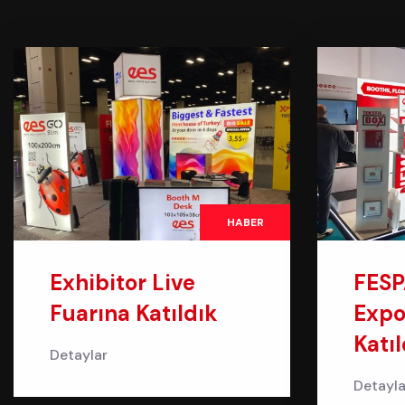
HABER
Exhibitor Live
FESP
Fuarına Katıldık
Expo
Katıl
Detaylar
Detayla