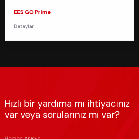
EES GO Prime
Detaylar
Hızlı bir yardıma mı ihtiyacınız
var veya sorularınız mı var?
Hemen Arayın