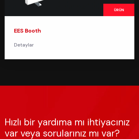
ÜRÜN
EES Booth
Detaylar
Hızlı bir yardıma mı ihtiyacınız
var veya sorularınız mı var?