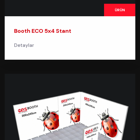
ÜRÜN
Booth ECO 5x4 Stant
Detaylar