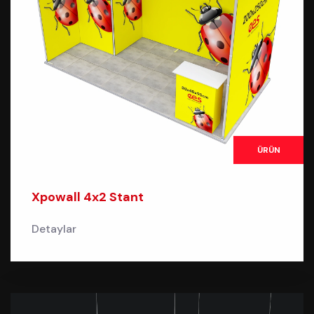
ÜRÜN
Xpowall 4x2 Stant
Detaylar