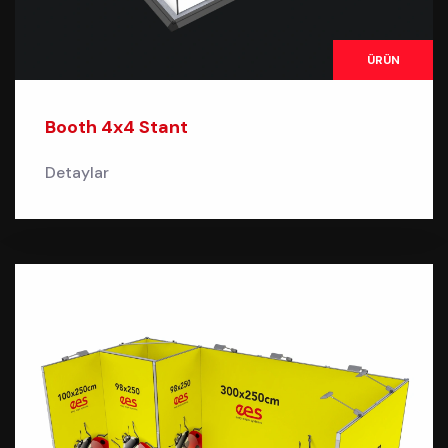
ÜRÜN
Booth 4x4 Stant
Detaylar