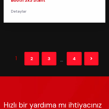
Booth 3x3 Stant
Detaylar
1
2
3
4
...
Hızlı bir yardıma mı ihtiyacınız