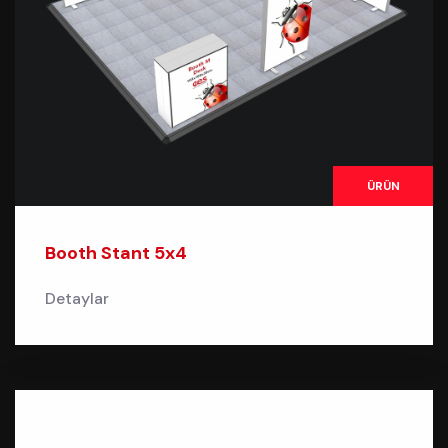
ÜRÜN
Booth Stant 5x4
Detaylar