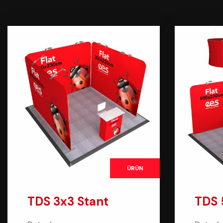
ÜRÜN
TDS 3x3 Stant
TDS 