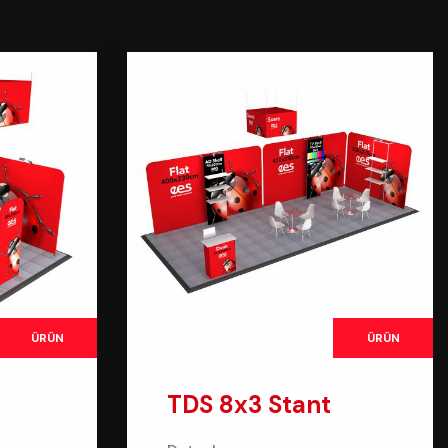
ÜRÜN
ÜRÜN
TDS 8x3 Stant