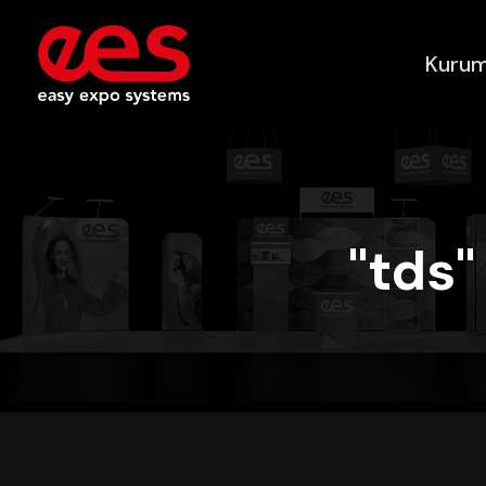
Kurum
"tds"