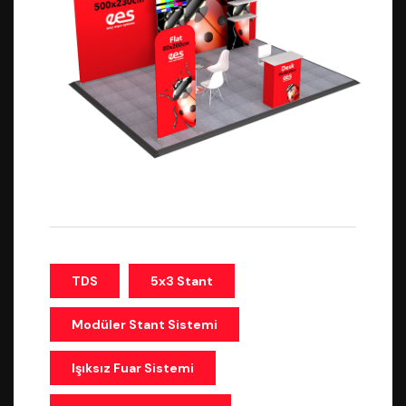
TDS
5x3 Stant
Modüler Stant Sistemi
Işıksız Fuar Sistemi