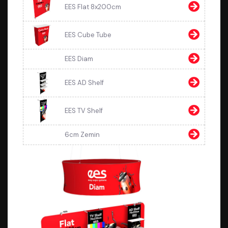
EES Flat 8x200cm
EES Cube Tube
EES Diam
EES AD Shelf
EES TV Shelf
6cm Zemin